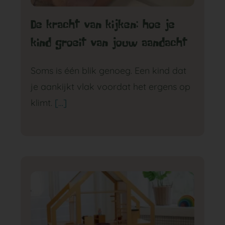
De kracht van kijken: hoe je
GA NAAR DE BABYGROEP
kind groeit van jouw aandacht
Soms is één blik genoeg. Een kind dat
je aankijkt vlak voordat het ergens op
klimt.
[…]