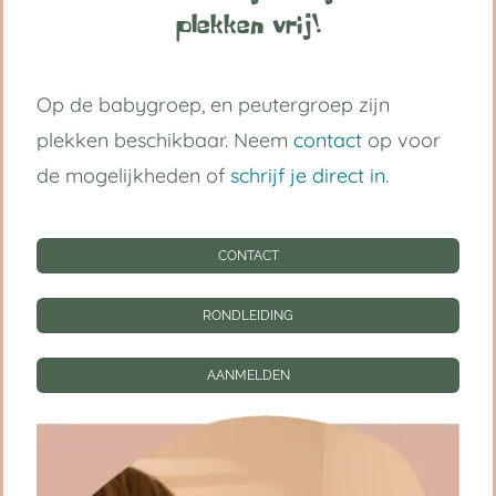
spelen en groeien in hun eigen tempo.
plekken vrij!
Zo ontstaat zelfvertrouwen van
binnenuit.
Op de babygroep, en peutergroep zijn
plekken beschikbaar. Neem
contact
op voor
de mogelijkheden of
schrijf je direct in
.
CONTACT
RONDLEIDING
AANMELDEN