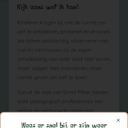
Kijk eens wat ik kan!
Kinderen krijgen bij ons de ruimte om
zelf te ontdekken, proberen en ervaren.
We kijken aandachtig, observeren met
rust en vertrouwen op de eigen
ontwikkeling van ieder kind. Niet sturen,
maar volgen. Niet overnemen, maar
ruimte geven om zelf te doen.
Vanuit de visie van Emmi Pikler bieden
onze pedagogisch professionals een
veilige en vertrouwde omgeving
waarin kinderen vrij kunnen bewegen,
Wees er snel bij, er zijn weer