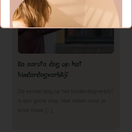
De eerste dag op het
kinderdagverblijf
GA NAAR DE BABYGROEP
De eerste dag op het kinderdagverblijf
is een grote stap. Niet alleen voor je
kind, maar
[…]