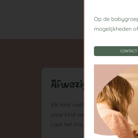
Op de babygroep
mogelijkheden o
CONTACT
Afwezigheid & zie
Elk kind voelt zich weleens ziek of n
jouw kind ziek en kan het niet n
Laat het ons dan zo snel mogelijk