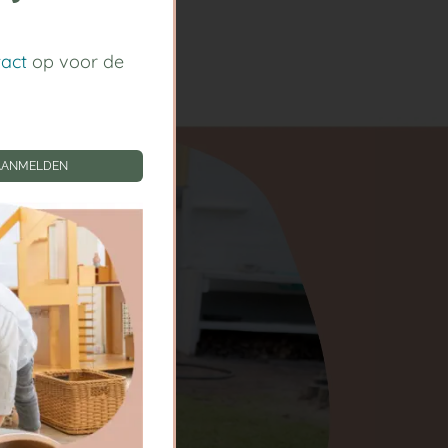
tact
op voor de
AANMELDEN