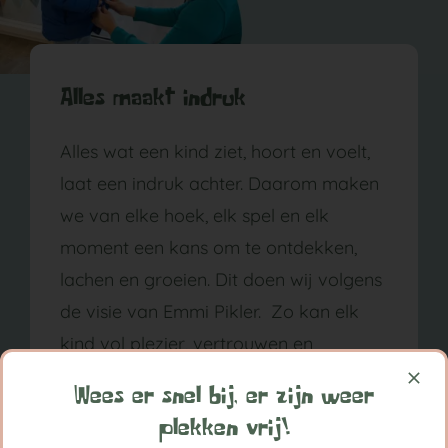
Alles maakt indruk
Alles wat een kind ziet, hoort en voelt,
laat een indruk achter. Daarom maken
we van elke hoek, elk spel en elk
moment een kans om te ontdekken,
lachen en groeien. Dit doen wij volgens
de visie van Emmi Pikler. Zo kan elk
kind vol plezier, vertrouwen en
nieuwsgierigheid de wereld verkennen.
Wees er snel bij, er zijn weer
plekken vrij!