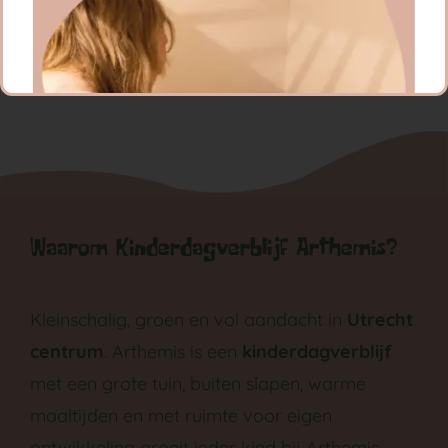
Waarom Kinderdagverblijf Arthemis?
GA NAAR DE BABYGROEP
Kleinschalig, groen en vol aandacht in
Utrecht
centrum
. Arthemis is een
kinderdagverblijf
met een grote tuin, buiten slapen, warme
maaltijden en met ruimte voor eigen
ontwikkeling groeit ieder kind bij Arthemis