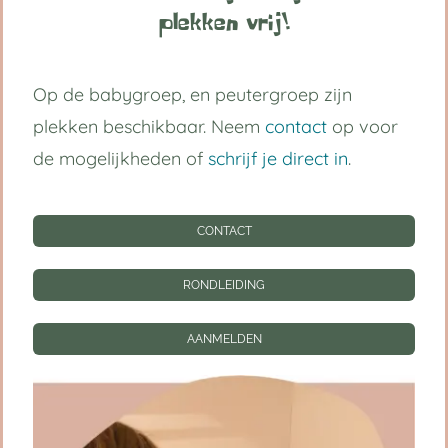
plekken vrij!
Op de babygroep, en peutergroep zijn
plekken beschikbaar. Neem
contact
op voor
de mogelijkheden of
schrijf je direct in
.
Spel en ontwikkeling – van
CONTACT
baby tot peuter
RONDLEIDING
Spel is voor jonge kinderen dé manier
om zich te ontwikkelen. Niet via
AANMELDEN
instructie, maar door
[…]