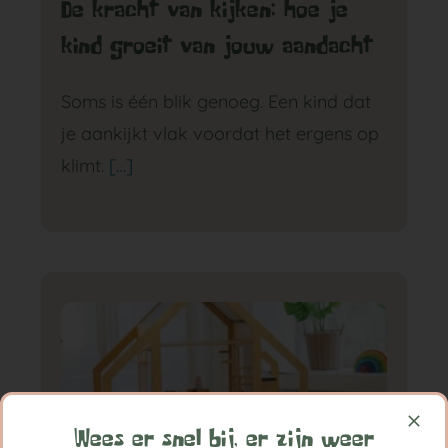
De kracht van kijken: hoe je
kind groeit van jouw aandacht
Soms is één blik genoeg. Een kind dat
je aankijkt vlak voordat het ergens op
klimt.
[…]
Wees er snel bij, er zijn weer