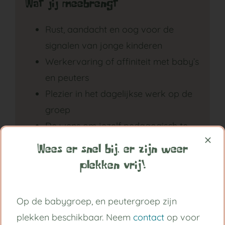
Wat jij meebrengt
Rust, aandacht en oog voor de
signalen van jonge kinderen
Werkervaring of affiniteit met baby’s
en peuters
Plezier in het dagelijkse werk op de
groep
De wens om jezelf pedagogisch te
blijven ontwikkelen
Wees er snel bij, er zijn weer
Betrokkenheid bij een klein en
plekken vrij!
zelfstandig werkend team
Op de babygroep, en peutergroep zijn
Wat wij bieden
plekken beschikbaar. Neem
contact
op voor