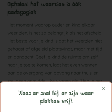
Ophalen: het weerzien is óók
pedagogiek
Het moment waarop ouder en kind elkaar
weer zien, is net zo belangrijk als het afscheid.
Het beste voor je kind is dat het weerzien niet
gehaast of afgeleid plaatsvindt, maar met tijd
en aandacht. Geef je kind de ruimte om zelf
naar je toe te komen, laat het even wennen
aan de overgang van opvang naar thuis, en
stel geen onmiddellijke vragen als: ‘Heb je het
leuk gehad?’
Wees er snel bij, er zijn weer
plekken vrij!
Sommige kinderen tonen bij het ophalen juist
hun vermoeidheid of weerstand. Dat is