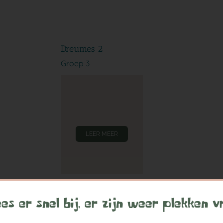
Dreumes 2
Groep 3
LEER MEER
es er snel bij, er zijn weer plekken vr