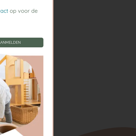
tact
op voor de
AANMELDEN