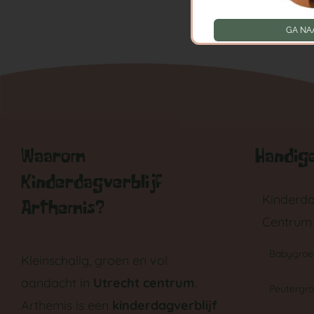
GA NA
Waarom
Handige
Kinderdagverblijf
Kinderda
Arthemis?
Centrum
Babygroe
Kleinschalig, groen en vol
aandacht in
Utrecht centrum
.
Peutergr
Arthemis is een
kinderdagverblijf