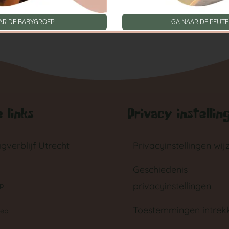
AR DE BABYGROEP
GA NAAR DE PEUT
 links
Privacy instellin
gverblijf Utrecht
Privacyinstellingen wij
Geschiedenis
privacyinstellingen
p
Toestemmingen intrek
oep