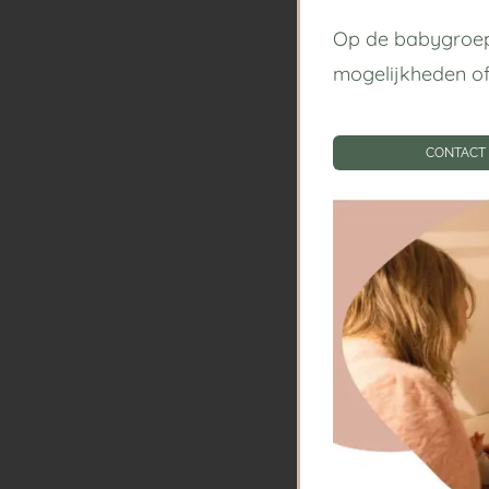
Op de babygroep
mogelijkheden o
CONTACT