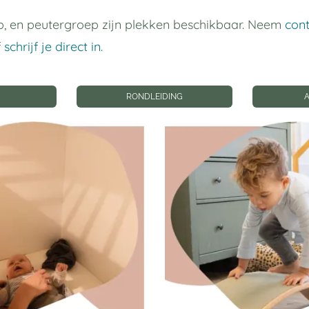
Dreumes 1
Groep 3
, en peutergroep zijn plekken beschikbaar. Neem
con
f
schrijf je direct in
.
RONDLEIDING
LEER MEER