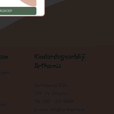
ERGROEP
gen
Kinderdagverblijf
Arthemis
zigen
Springweg 102e
3511 VV Utrecht
Tel: 030 – 221 8958
ken
E-mail:
info@arthemis.nl