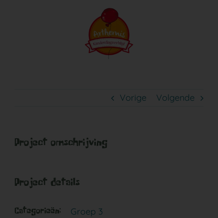
Ga
naar
inhoud
Dreumes 1
Vorige
Volgende
Project omschrijving
Project details
Groep 3
Categorieën: