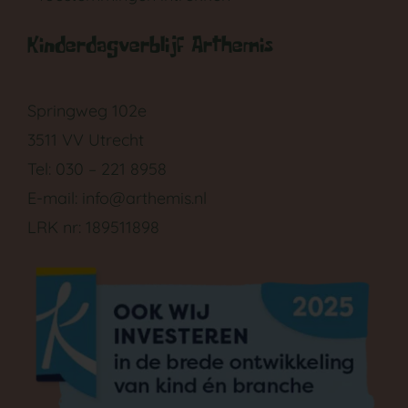
GA NAAR DE PEUTERGROEP
Kinderdagverblijf Arthemis
Springweg 102e
3511 VV Utrecht
Tel: 030 – 221 8958
E-mail:
info@arthemis.nl
LRK nr: 189511898