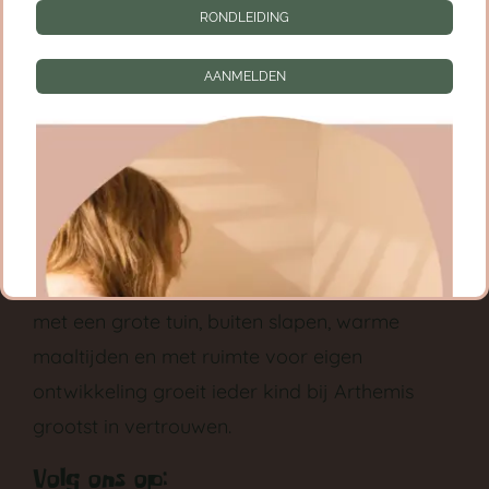
RONDLEIDING
AANMELDEN
Waarom Kinderdagverblijf Arthemis?
Kleinschalig, groen en vol aandacht in
Utrecht
centrum
. Arthemis is een
kinderdagverblijf
met een grote tuin, buiten slapen, warme
maaltijden en met ruimte voor eigen
ontwikkeling groeit ieder kind bij Arthemis
grootst in vertrouwen.
Volg ons op:
GA NAAR DE BABYGROEP