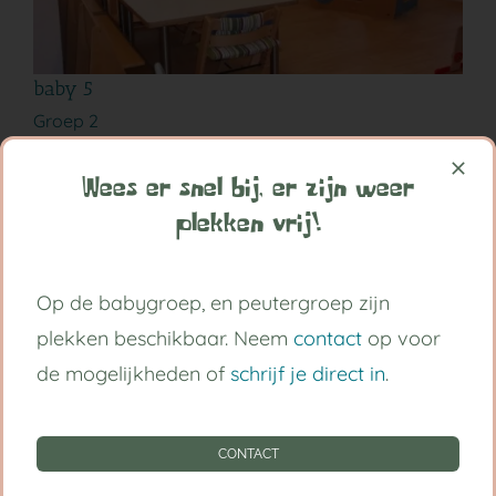
baby 5
Groep 2
Wees er snel bij, er zijn weer
plekken vrij!
LEER MEER
Op de babygroep, en peutergroep zijn
plekken beschikbaar. Neem
contact
op voor
de mogelijkheden of
schrijf je direct in
.
CONTACT