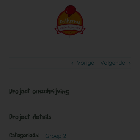
Ga
naar
inhoud
baby 7
Vorige
Volgende
Project omschrijving
Project details
Groep 2
Categorieën: