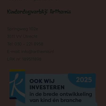
GA NAAR DE PEUTERGROEP
Kinderdagverblijf Arthemis
Springweg 102e
3511 VV Utrecht
Tel: 030 – 221 8958
E-mail:
info@arthemis.nl
LRK nr: 189511898