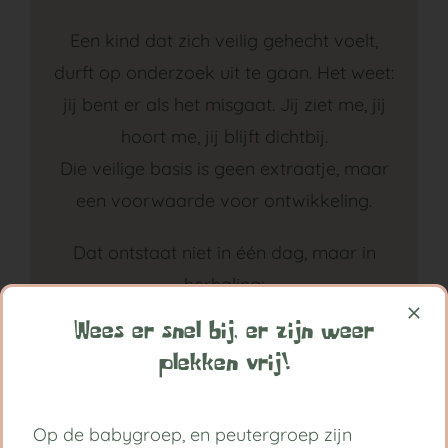
Een kind dat zich veilig gehecht voelt,
durft op onderzoek uit te gaan. Het weet:
jij bent er als het misgaat. Jij ziet me, jij
hoort me, jij blijft dichtbij.
Die veilige basis is geen extraatje, maar
een voorwaarde voor ontwikkeling.
Dat ontstaat niet in één dag, maar in
herhaling:
– Altijd op dezelfde manier begroeten
Wees er snel bij, er zijn weer
– Met aandacht verschonen en aankleden
plekken vrij!
– De tijd nemen voor overgangen (zoals
slapen, ophalen, afscheid nemen)
Op de babygroep, en peutergroep zijn
– Gevoelens benoemen en spiegelen