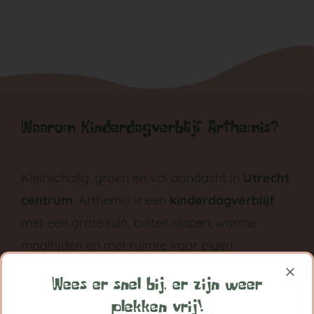
Waarom Kinderdagverblijf Arthemis?
Kleinschalig, groen en vol aandacht in
Utrecht
centrum
. Arthemis is een
kinderdagverblijf
met een grote tuin, buiten slapen, warme
maaltijden en met ruimte voor eigen
ontwikkeling groeit ieder kind bij Arthemis
Wees er snel bij, er zijn weer
grootst in vertrouwen.
plekken vrij!