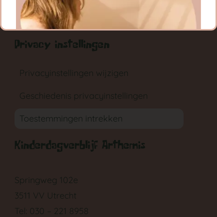
RONDLEIDING
AANMELDEN
Privacy instellingen
Privacyinstellingen wijzigen
Geschiedenis privacyinstellingen
GA NAAR DE BABYGROEP
Toestemmingen intrekken
Kinderdagverblijf Arthemis
Springweg 102e
3511 VV Utrecht
Tel: 030 – 221 8958