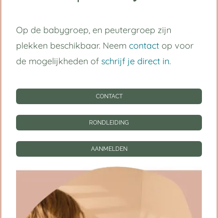
Volg ons op:
Op de babygroep, en peutergroep zijn
plekken beschikbaar. Neem
contact
op voor
Handige links
de mogelijkheden of
schrijf je direct in
.
Kinderdagverblijf Utrecht Centrum
CONTACT
Babygroep
RONDLEIDING
Peutergroep
AANMELDEN
Tarieven
Informatie
CONTACT