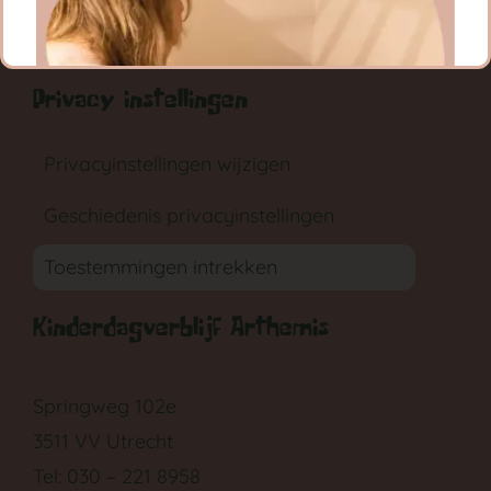
RONDLEIDING
AANMELDEN
Privacy instellingen
Privacyinstellingen wijzigen
Geschiedenis privacyinstellingen
GA NAAR DE BABYGROEP
Toestemmingen intrekken
Kinderdagverblijf Arthemis
Springweg 102e
3511 VV Utrecht
Tel: 030 – 221 8958