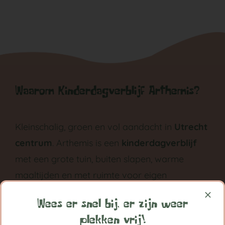
Waarom Kinderdagverblijf Arthemis?
Kleinschalig, groen en vol aandacht in
Utrecht
centrum
. Arthemis is een
kinderdagverblijf
met een grote tuin, buiten slapen, warme
maaltijden en met ruimte voor eigen
ontwikkeling groeit ieder kind bij Arthemis
Wees er snel bij, er zijn weer
grootst in vertrouwen.
plekken vrij!