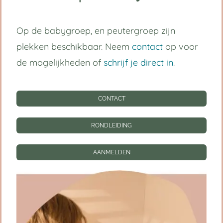
Volg ons op:
Op de babygroep, en peutergroep zijn
plekken beschikbaar. Neem
contact
op voor
Handige links
de mogelijkheden of
schrijf je direct in
.
Kinderdagverblijf Utrecht Centrum
CONTACT
Babygroep
RONDLEIDING
Peutergroep
AANMELDEN
Tarieven
Informatie
CONTACT