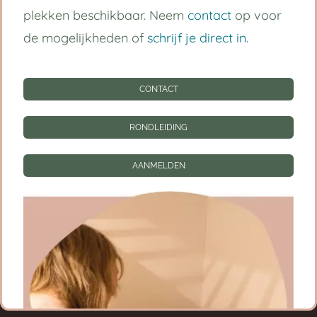
plekken beschikbaar. Neem
contact
op voor
Kinderdagverblijf Utrecht Centrum
de mogelijkheden of
schrijf je direct in
.
Babygroep
CONTACT
Peutergroep
Tarieven
RONDLEIDING
Informatie
AANMELDEN
CONTACT
RONDLEIDING
AANMELDEN
Privacy instellingen