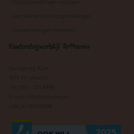
Privacyinstellingen wijzigen
Geschiedenis privacyinstellingen
Toestemmingen intrekken
Kinderdagverblijf Arthemis
GA NAAR DE BABYGROEP
Springweg 102e
3511 VV Utrecht
Tel: 030 – 221 8958
E-mail:
info@arthemis.nl
LRK nr: 189511898