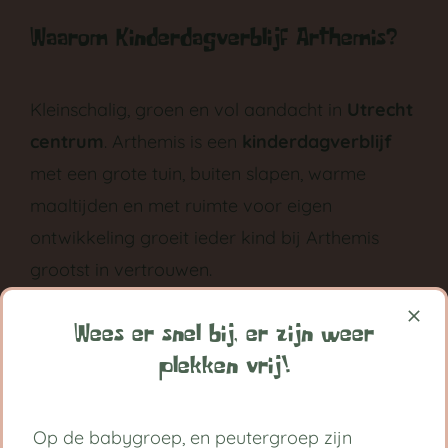
Waarom Kinderdagverblijf Arthemis?
Kleinschalig, groen en vol aandacht in
Utrecht
centrum
. Arthemis is een
kinderdagverblijf
met een grote tuin, buiten slapen, warme
maaltijden en met ruimte voor eigen
ontwikkeling groeit ieder kind bij Arthemis
grootst in vertrouwen.
Volg ons op:
Wees er snel bij, er zijn weer
plekken vrij!
Handige links
Op de babygroep, en peutergroep zijn