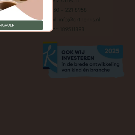
3511 VV Utrecht
Tel: 030 – 221 8958
ken
E-mail:
info@arthemis.nl
ERGROEP
LRK nr: 189511898