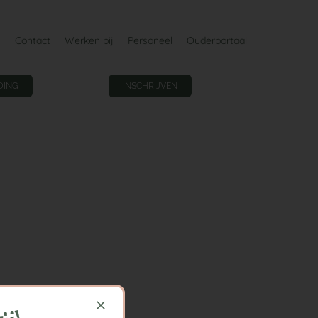
Contact
Werken bij
Personeel
Ouderportaal
DING
INSCHRIJVEN