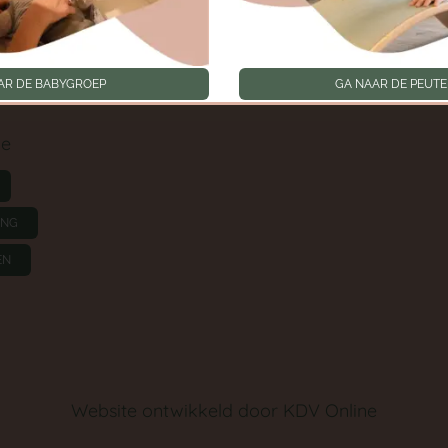
Toestemmingen intrek
oep
AR DE BABYGROEP
GA NAAR DE PEUT
ie
ING
EN
Website ontwikkeld door
KDV Online