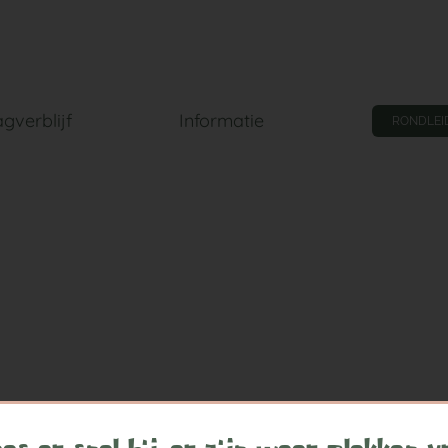
gverblijf
Informatie
RONDLEI