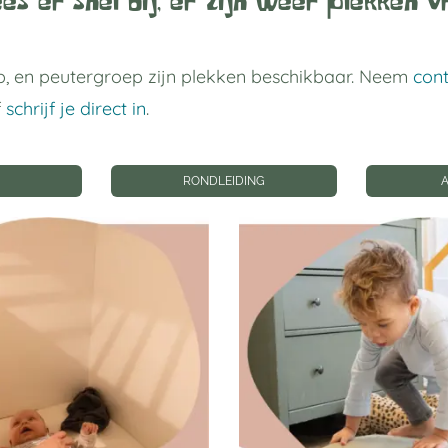
es er snel bij, er zijn weer plekken vr
, en peutergroep zijn plekken beschikbaar. Neem
con
f
schrijf je direct in
.
RONDLEIDING
 links
Privacy instellin
gverblijf Utrecht
Privacyinstellingen wij
Geschiedenis
privacyinstellingen
p