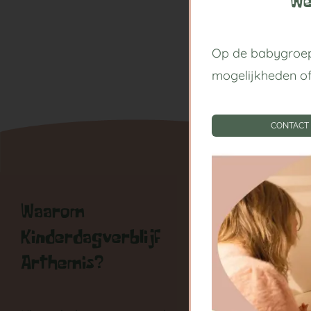
We
Op de babygroep
mogelijkheden o
CONTACT
Waarom
Handige
Kinderdagverblijf
Kinderda
Arthemis?
Centrum
Babygroe