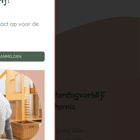
ij!
tact
op voor de
AANMELDEN
gen
Kinderdagverblijf
Arthemis
zigen
Springweg 102e