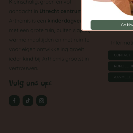
Kleinschalig, groen en vol
aandacht in
Utrecht centrum
.
Peutergr
Arthemis is een
kinderdagverblijf
GA NA
Tarieven
met een grote tuin, buiten slapen,
warme maaltijden en met ruimte
Informat
voor eigen ontwikkeling groeit
CONTACT
ieder kind bij Arthemis grootst in
RONDLEID
vertrouwen.
AANMELD
Volg ons op: