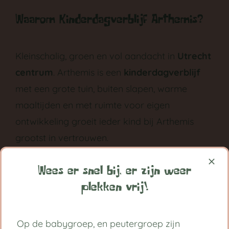
Waarom Kinderdagverblijf Arthemis?
Kleinschalig, groen en vol aandacht in
Utrecht
centrum
. Arthemis is een
kinderdagverblijf
met een grote tuin, buiten slapen, warme
maaltijden en met ruimte voor eigen
ontwikkeling groeit ieder kind bij Arthemis
grootst in vertrouwen.
Volg ons op:
Wees er snel bij, er zijn weer
plekken vrij!
Handige links
Op de babygroep, en peutergroep zijn