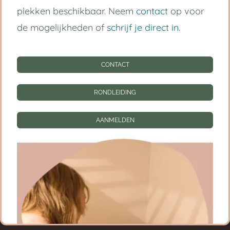
plekken beschikbaar. Neem
contact
op voor
Kinderdagverblijf Utrecht Centrum
de mogelijkheden of
schrijf je direct in
.
Babygroep
CONTACT
Peutergroep
Tarieven
RONDLEIDING
Informatie
AANMELDEN
CONTACT
RONDLEIDING
AANMELDEN
Privacy instellingen