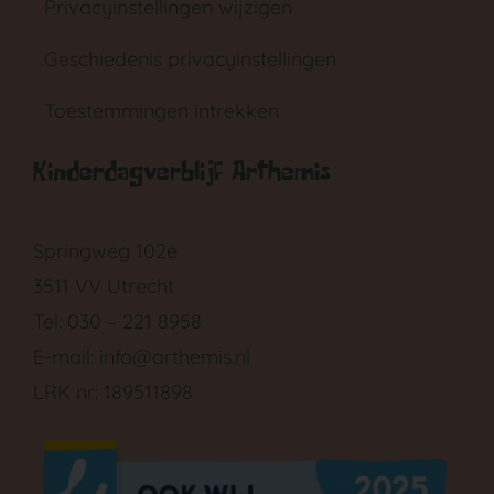
Privacyinstellingen wijzigen
Geschiedenis privacyinstellingen
Toestemmingen intrekken
Kinderdagverblijf Arthemis
GA NAAR DE BABYGROEP
Springweg 102e
3511 VV Utrecht
Tel: 030 – 221 8958
E-mail:
info@arthemis.nl
LRK nr: 189511898