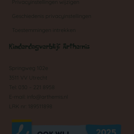
Privacyinstellingen wijzigen
Geschiedenis privacyinstellingen
Toestemmingen intrekken
Kinderdagverblijf Arthemis
GA NAAR DE BABYGROEP
Springweg 102e
3511 VV Utrecht
Tel: 030 – 221 8958
E-mail:
info@arthemis.nl
LRK nr: 189511898