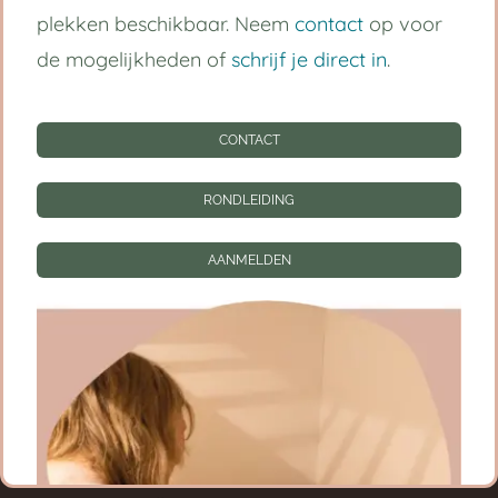
plekken beschikbaar. Neem
contact
op voor
Kinderdagverblijf Utrecht Centrum
de mogelijkheden of
schrijf je direct in
.
Babygroep
CONTACT
Peutergroep
Tarieven
RONDLEIDING
Informatie
AANMELDEN
CONTACT
RONDLEIDING
AANMELDEN
Privacy instellingen