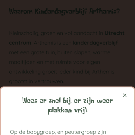
Waarom Kinderdagverblijf Arthemis?
Kleinschalig, groen en vol aandacht in
Utrecht
centrum
. Arthemis is een
kinderdagverblijf
met een grote tuin, buiten slapen, warme
maaltijden en met ruimte voor eigen
ontwikkeling groeit ieder kind bij Arthemis
grootst in vertrouwen.
Volg ons op:
Wees er snel bij, er zijn weer
plekken vrij!
Handige links
Op de babygroep, en peutergroep zijn