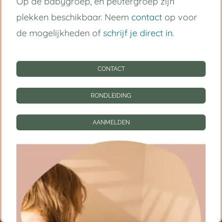
Op de babygroep, en peutergroep zijn
Handige links
plekken beschikbaar. Neem
contact
op voor
Kinderdagverblijf Utrecht Centrum
de mogelijkheden of
schrijf je direct in
.
Babygroep
CONTACT
Peutergroep
RONDLEIDING
Tarieven
AANMELDEN
Informatie
CONTACT
RONDLEIDING
AANMELDEN
Privacy instellingen