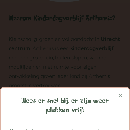
Waarom Kinderdagverblijf Arthemis?
Kleinschalig, groen en vol aandacht in
Utrecht
centrum
. Arthemis is een
kinderdagverblijf
met een grote tuin, buiten slapen, warme
maaltijden en met ruimte voor eigen
ontwikkeling groeit ieder kind bij Arthemis
grootst in vertrouwen.
Volg ons op:
Wees er snel bij, er zijn weer
plekken vrij!