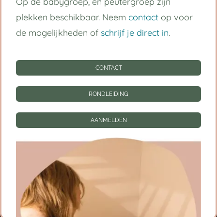
Op de babygroep, en peutergroep zijn
Handige links
plekken beschikbaar. Neem
contact
op voor
Kinderdagverblijf Utrecht Centrum
de mogelijkheden of
schrijf je direct in
.
Babygroep
CONTACT
Peutergroep
RONDLEIDING
Tarieven
AANMELDEN
Informatie
CONTACT
RONDLEIDING
AANMELDEN
Privacy instellingen