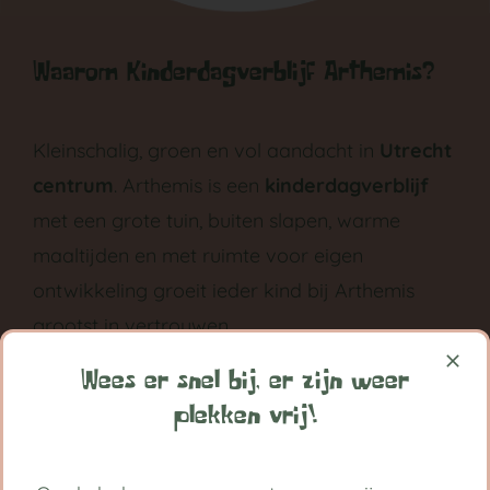
Waarom Kinderdagverblijf Arthemis?
Kleinschalig, groen en vol aandacht in
Utrecht
centrum
. Arthemis is een
kinderdagverblijf
met een grote tuin, buiten slapen, warme
maaltijden en met ruimte voor eigen
ontwikkeling groeit ieder kind bij Arthemis
grootst in vertrouwen.
Volg ons op:
Wees er snel bij, er zijn weer
plekken vrij!