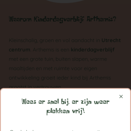
Waarom Kinderdagverblijf Arthemis?
Kleinschalig, groen en vol aandacht in
Utrecht
centrum
. Arthemis is een
kinderdagverblijf
met een grote tuin, buiten slapen, warme
maaltijden en met ruimte voor eigen
ontwikkeling groeit ieder kind bij Arthemis
grootst in vertrouwen.
Volg ons op:
Wees er snel bij, er zijn weer
plekken vrij!