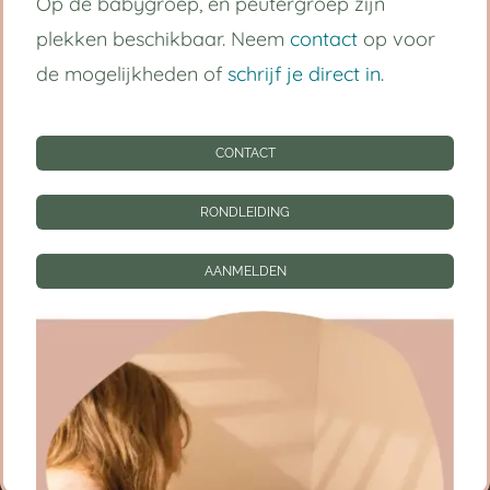
Op de babygroep, en peutergroep zijn
Handige links
plekken beschikbaar. Neem
contact
op voor
Kinderdagverblijf Utrecht Centrum
de mogelijkheden of
schrijf je direct in
.
Babygroep
CONTACT
Peutergroep
RONDLEIDING
Tarieven
AANMELDEN
Informatie
CONTACT
RONDLEIDING
AANMELDEN
Privacy instellingen