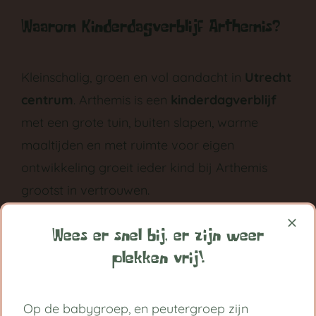
Waarom Kinderdagverblijf Arthemis?
Kleinschalig, groen en vol aandacht in
Utrecht
centrum
. Arthemis is een
kinderdagverblijf
met een grote tuin, buiten slapen, warme
maaltijden en met ruimte voor eigen
ontwikkeling groeit ieder kind bij Arthemis
grootst in vertrouwen.
Volg ons op:
Wees er snel bij, er zijn weer
plekken vrij!
Handige links
Op de babygroep, en peutergroep zijn