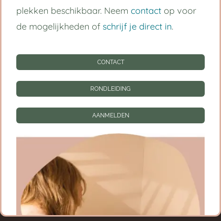
plekken beschikbaar. Neem
contact
op voor
Kinderdagverblijf Utrecht Centrum
de mogelijkheden of
schrijf je direct in
.
Babygroep
CONTACT
Peutergroep
Tarieven
RONDLEIDING
Informatie
AANMELDEN
CONTACT
RONDLEIDING
AANMELDEN
Privacy instellingen