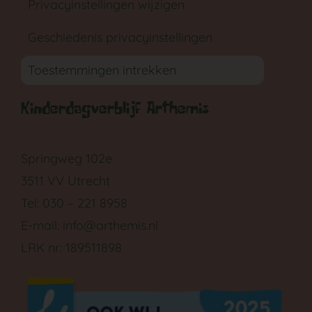
Privacyinstellingen wijzigen
Geschiedenis privacyinstellingen
Toestemmingen intrekken
Kinderdagverblijf Arthemis
GA NAAR DE BABYGROEP
Springweg 102e
3511 VV Utrecht
Tel: 030 – 221 8958
E-mail:
info@arthemis.nl
LRK nr: 189511898