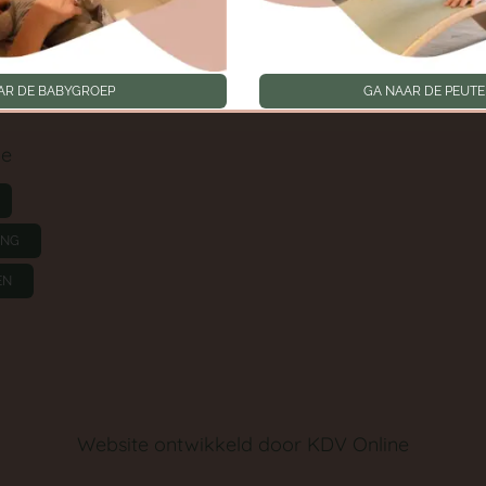
Toestemmingen intrek
oep
AR DE BABYGROEP
GA NAAR DE PEUT
ie
ING
EN
Website ontwikkeld door
KDV Online