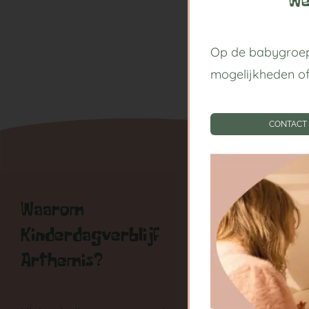
We
Op de babygroep
mogelijkheden o
CONTACT
Waarom
Handige
Kinderdagverblijf
Kinderda
Arthemis?
Centrum
Babygroe