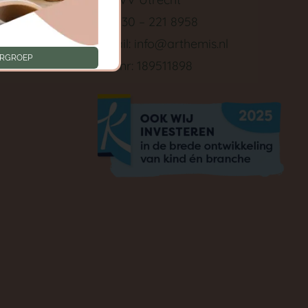
Tel: 030 – 221 8958
ken
E-mail:
info@arthemis.nl
ERGROEP
LRK nr: 189511898