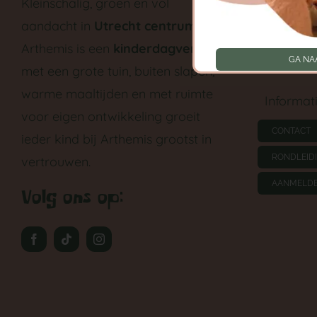
Kleinschalig, groen en vol
aandacht in
Utrecht centrum
.
Peutergr
Arthemis is een
kinderdagverblijf
GA NA
Tarieven
met een grote tuin, buiten slapen,
warme maaltijden en met ruimte
Informat
voor eigen ontwikkeling groeit
CONTACT
ieder kind bij Arthemis grootst in
RONDLEID
vertrouwen.
AANMELD
Volg ons op: