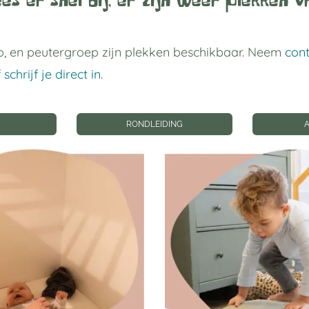
es er snel bij, er zijn weer plekken vr
, en peutergroep zijn plekken beschikbaar. Neem
con
f
schrijf je direct in
.
RONDLEIDING
 links
Privacy instellin
gverblijf Utrecht
Privacyinstellingen wij
Geschiedenis
privacyinstellingen
p