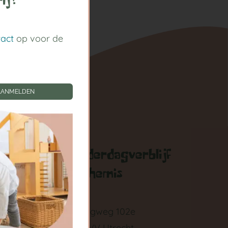
ij!
tact
op voor de
AANMELDEN
gen
Kinderdagverblijf
Arthemis
zigen
Springweg 102e
3511 VV Utrecht