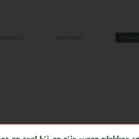
gverblijf
Informatie
RONDLEI