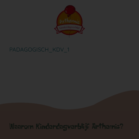
Ga
naar
inhoud
PADAGOGISCH_KDV_1
Waarom Kinderdagverblijf Arthemis?