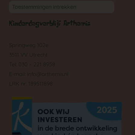
Toestemmingen intrekken
Kinderdagverblijf Arthemis
GA NAAR DE BABYGROEP
Springweg 102e
3511 VV Utrecht
Tel: 030 – 221 8958
E-mail:
info@arthemis.nl
LRK nr: 189511898