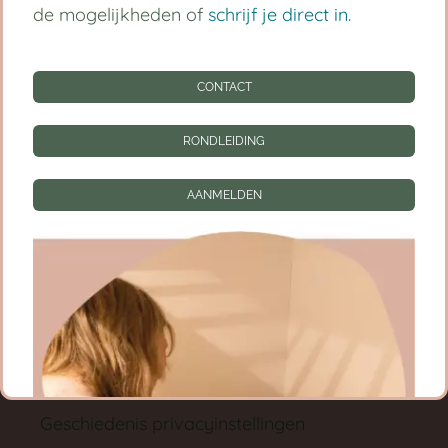
Babygroep
de mogelijkheden of
schrijf je direct in
.
Peutergroep
CONTACT
Tarieven
RONDLEIDING
Informatie
CONTACT
AANMELDEN
RONDLEIDING
AANMELDEN
Privacy instellingen
Privacyinstellingen wijzigen
Geschiedenis privacyinstellingen