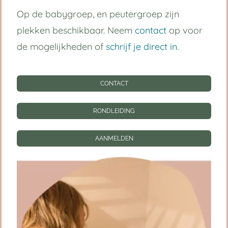
Op de babygroep, en peutergroep zijn
Handige links
plekken beschikbaar. Neem
contact
op voor
de mogelijkheden of
schrijf je direct in
.
Kinderdagverblijf Utrecht Centrum
Babygroep
CONTACT
Peutergroep
RONDLEIDING
Tarieven
AANMELDEN
Informatie
CONTACT
RONDLEIDING
AANMELDEN