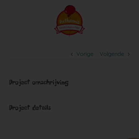
Ga
naar
inhoud
Vorige
Volgende
Project omschrijving
Project details