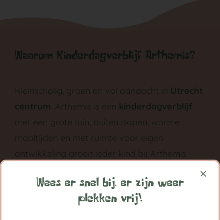
Waarom Kinderdagverblijf Arthemis?
Kleinschalig, groen en vol aandacht in
Utrecht
centrum
. Arthemis is een
kinderdagverblijf
met een grote tuin, buiten slapen, warme
maaltijden en met ruimte voor eigen
ontwikkeling groeit ieder kind bij Arthemis
grootst in vertrouwen.
Wees er snel bij, er zijn weer
Volg ons op:
plekken vrij!