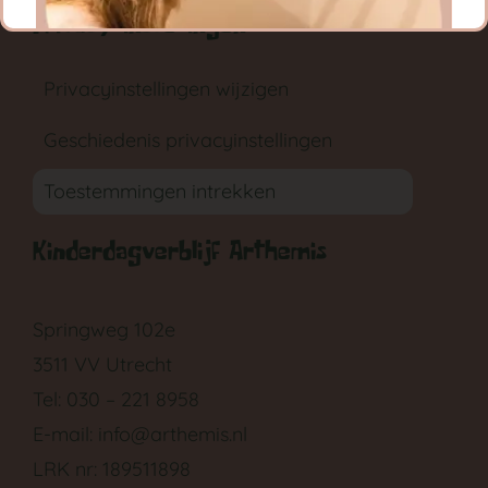
Privacy instellingen
Privacyinstellingen wijzigen
Geschiedenis privacyinstellingen
Toestemmingen intrekken
GA NAAR DE BABYGROEP
Kinderdagverblijf Arthemis
Springweg 102e
3511 VV Utrecht
Tel: 030 – 221 8958
E-mail:
info@arthemis.nl
LRK nr: 189511898