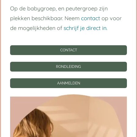
Op de babygroep, en peutergroep zijn
Handige links
plekken beschikbaar. Neem
contact
op voor
de mogelijkheden of
schrijf je direct in
.
Kinderdagverblijf Utrecht Centrum
Babygroep
CONTACT
Peutergroep
RONDLEIDING
Tarieven
AANMELDEN
Informatie
CONTACT
RONDLEIDING
AANMELDEN