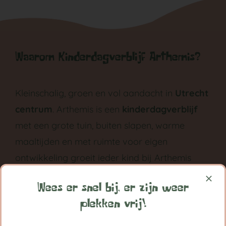
Waarom Kinderdagverblijf Arthemis?
Kleinschalig, groen en vol aandacht in
Utrecht
centrum
. Arthemis is een
kinderdagverblijf
met een grote tuin, buiten slapen, warme
maaltijden en met ruimte voor eigen
ontwikkeling groeit ieder kind bij Arthemis
grootst in vertrouwen.
Wees er snel bij, er zijn weer
Volg ons op:
plekken vrij!