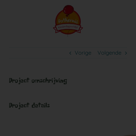
Ga
naar
inhoud
Vorige
Volgende
Project omschrijving
Project details