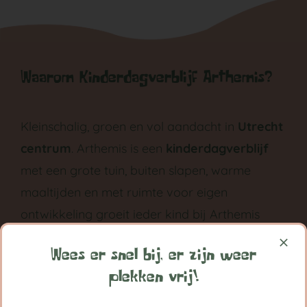
Waarom Kinderdagverblijf Arthemis?
Kleinschalig, groen en vol aandacht in
Utrecht
centrum
. Arthemis is een
kinderdagverblijf
met een grote tuin, buiten slapen, warme
maaltijden en met ruimte voor eigen
ontwikkeling groeit ieder kind bij Arthemis
grootst in vertrouwen.
Wees er snel bij, er zijn weer
Volg ons op:
plekken vrij!