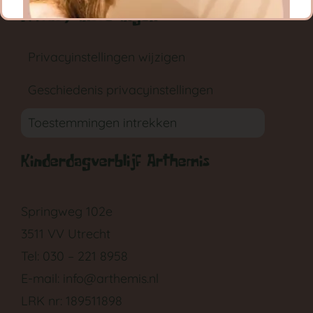
Privacy instellingen
Privacyinstellingen wijzigen
Geschiedenis privacyinstellingen
Toestemmingen intrekken
GA NAAR DE BABYGROEP
Kinderdagverblijf Arthemis
Springweg 102e
3511 VV Utrecht
Tel: 030 – 221 8958
E-mail:
info@arthemis.nl
LRK nr: 189511898