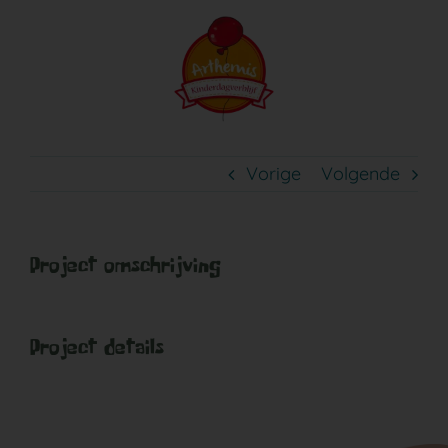
Ga
naar
inhoud
Vorige
Volgende
Project omschrijving
Project details