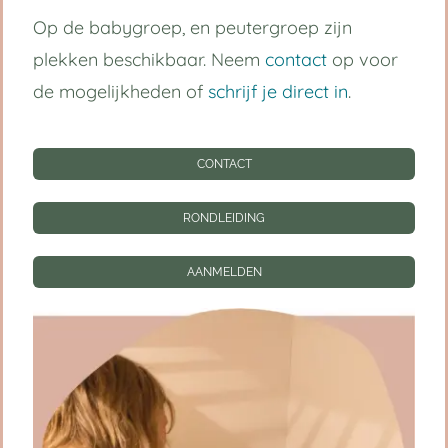
Op de babygroep, en peutergroep zijn
Handige links
plekken beschikbaar. Neem
contact
op voor
de mogelijkheden of
schrijf je direct in
.
Kinderdagverblijf Utrecht Centrum
Babygroep
CONTACT
Peutergroep
RONDLEIDING
Tarieven
AANMELDEN
Informatie
CONTACT
RONDLEIDING
AANMELDEN