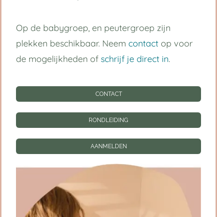
Volg ons op:
Op de babygroep, en peutergroep zijn
plekken beschikbaar. Neem
contact
op voor
Handige links
de mogelijkheden of
schrijf je direct in
.
Kinderdagverblijf Utrecht Centrum
CONTACT
Babygroep
RONDLEIDING
Peutergroep
AANMELDEN
Tarieven
Informatie
CONTACT
RONDLEIDING