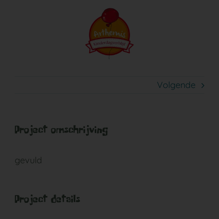
Ga
naar
inhoud
Volgende
Project omschrijving
gevuld
Project details