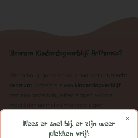
Waarom Kinderdagverblijf Arthemis?
Kleinschalig, groen en vol aandacht in
Utrecht
centrum
. Arthemis is een
kinderdagverblijf
met een grote tuin, buiten slapen, warme
maaltijden en met ruimte voor eigen
ontwikkeling groeit ieder kind bij Arthemis
Wees er snel bij, er zijn weer
grootst in vertrouwen.
plekken vrij!