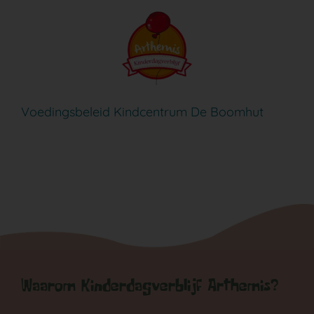
Ga
naar
inhoud
Voedingsbeleid Kindcentrum De Boomhut
Waarom Kinderdagverblijf Arthemis?