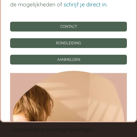
Babygroep
de mogelijkheden of
schrijf je direct in
.
Peutergroep
CONTACT
Tarieven
RONDLEIDING
Informatie
CONTACT
AANMELDEN
RONDLEIDING
AANMELDEN
Privacy instellingen
Privacyinstellingen wijzigen
Geschiedenis privacyinstellingen