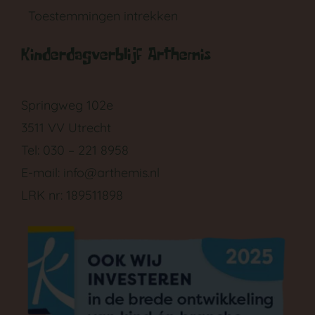
Toestemmingen intrekken
Kinderdagverblijf Arthemis
GA NAAR DE BABYGROEP
Springweg 102e
3511 VV Utrecht
Tel: 030 – 221 8958
E-mail:
info@arthemis.nl
LRK nr: 189511898