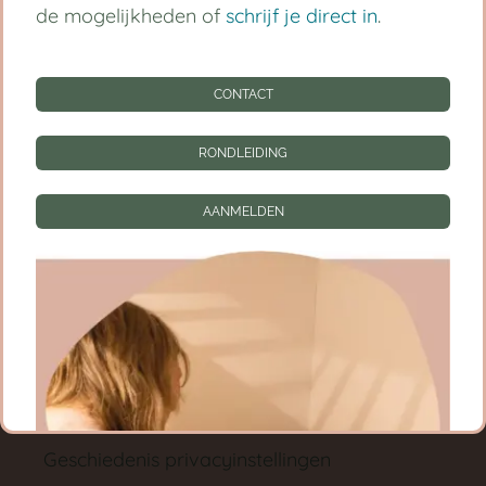
Babygroep
de mogelijkheden of
schrijf je direct in
.
Peutergroep
CONTACT
Tarieven
RONDLEIDING
Informatie
CONTACT
AANMELDEN
RONDLEIDING
AANMELDEN
Privacy instellingen
Privacyinstellingen wijzigen
Geschiedenis privacyinstellingen