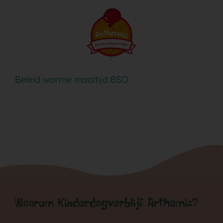
Ga
naar
inhoud
Beleid warme maaltijd BSO
Waarom Kinderdagverblijf Arthemis?