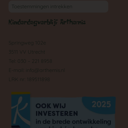
Toestemmingen intrekken
Kinderdagverblijf Arthemis
GA NAAR DE BABYGROEP
Springweg 102e
3511 VV Utrecht
Tel: 030 – 221 8958
E-mail:
info@arthemis.nl
LRK nr: 189511898