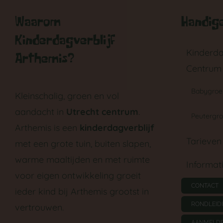
Waarom
Handige
Kinderdagverblijf
Kinderda
Arthemis?
Centrum
Babygroe
Kleinschalig, groen en vol
aandacht in
Utrecht centrum
.
Peutergr
Arthemis is een
kinderdagverblijf
Tarieven
met een grote tuin, buiten slapen,
warme maaltijden en met ruimte
Informat
voor eigen ontwikkeling groeit
CONTACT
ieder kind bij Arthemis grootst in
RONDLEID
vertrouwen.
AANMELD