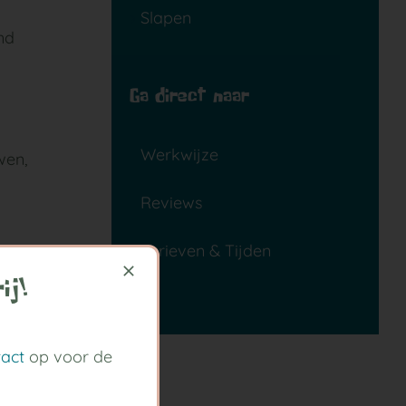
Slapen
nd
Ga direct naar
Werkwijze
wen,
Reviews
Tarieven & Tijden
ij!
tact
op voor de