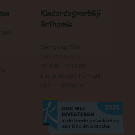
gen
Kinderdagverblijf
Arthemis
zigen
Springweg 102e
3511 VV Utrecht
Tel: 030 – 221 8958
ken
E-mail:
info@arthemis.nl
LRK nr: 189511898