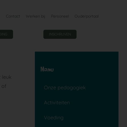
Contact
Werken bij
Personeel
Ouderportaal
DING
INSCHRIJVEN
Menu
 leuk
 of
Onze pedagogiek
Activiteiten
Voeding