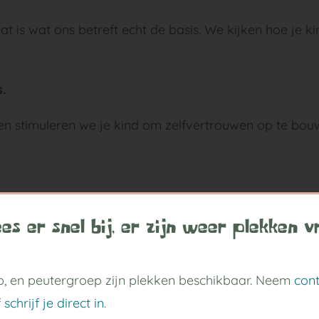
t is wat ons betreft echt de basis. We kijken hoe je ki
.
en stimuleren we je kind om zelfvertrouwen op te bou
ociaal vlak! Denk bijvoorbeeld aan: zich in een ander
es er snel bij, er zijn weer plekken vr
anderen helpen, conflicten oplossen en
, en peutergroep zijn plekken beschikbaar. Neem
con
ultuur.
f
schrijf je direct in
.