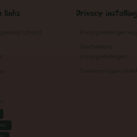
 links
Privacy instellin
gverblijf Utrecht
Privacyinstellingen wij
Geschiedenis
privacyinstellingen
p
Toestemmingen intrek
oep
ie
ING
EN