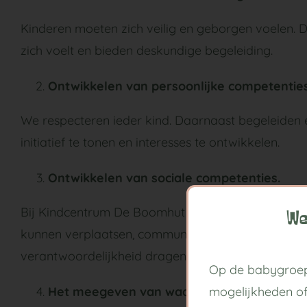
Kinderen moeten zich veilig en geborgen voelen. Da
zich voelt en bieden deskundige begeleiding.
Ontwikkelen van persoonlijke competenties
We respecteren ieder kind. Daarnaast begeleiden 
initiatief te tonen en interesses te ontwikkelen.
Ontwikkelen van sociale competenties.
Bij Kindcentrum De Boomhut leert je kind veel op s
We
kunnen verplaatsen, communiceren, samenwerken, 
verantwoordelijkheid dragen.
Op de babygroep
Het meegeven van waarden en normen en c
mogelijkheden o