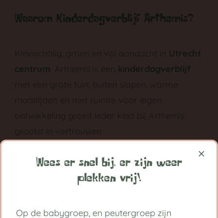
Waarom Kinderdagverblijf Arthemis?
Kleinschalig, groen en vol aandacht in
Utrecht
centrum
. Arthemis is een
kinderdagverblijf
met een grote tuin, buiten slapen, warme
maaltijden en met ruimte voor eigen
ontwikkeling groeit ieder kind bij Arthemis
grootst in vertrouwen.
Volg ons op:
Wees er snel bij, er zijn weer
plekken vrij!
Handige links
Op de babygroep, en peutergroep zijn