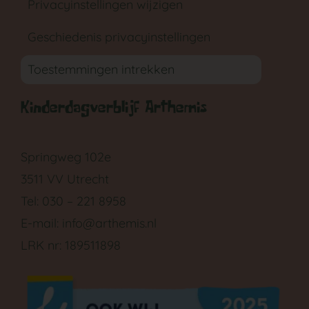
Privacyinstellingen wijzigen
Geschiedenis privacyinstellingen
Toestemmingen intrekken
Kinderdagverblijf Arthemis
GA NAAR DE BABYGROEP
Springweg 102e
3511 VV Utrecht
Tel: 030 – 221 8958
E-mail:
info@arthemis.nl
LRK nr: 189511898