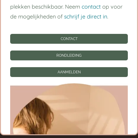
plekken beschikbaar. Neem
contact
op voor
Kinderdagverblijf Utrecht Centrum
de mogelijkheden of
schrijf je direct in
.
Babygroep
CONTACT
Peutergroep
Tarieven
RONDLEIDING
Informatie
AANMELDEN
CONTACT
RONDLEIDING
AANMELDEN
Privacy instellingen