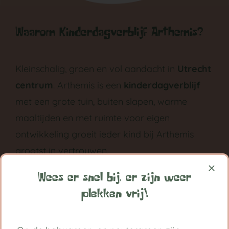
Waarom Kinderdagverblijf Arthemis?
Kleinschalig, groen en vol aandacht in
Utrecht
centrum
. Arthemis is een
kinderdagverblijf
met een grote tuin, buiten slapen, warme
maaltijden en met ruimte voor eigen
ontwikkeling groeit ieder kind bij Arthemis
grootst in vertrouwen.
Volg ons op:
Wees er snel bij, er zijn weer
plekken vrij!