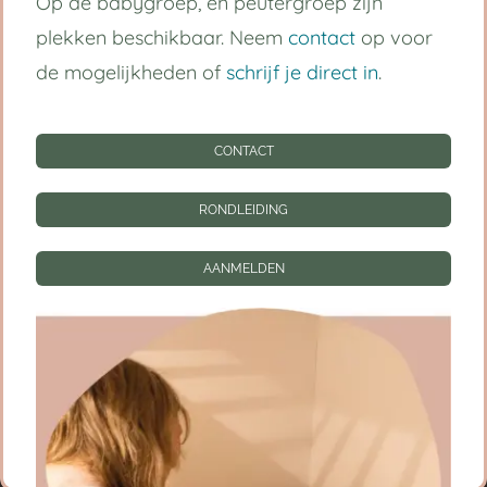
Op de babygroep, en peutergroep zijn
Handige links
plekken beschikbaar. Neem
contact
op voor
Kinderdagverblijf Utrecht Centrum
de mogelijkheden of
schrijf je direct in
.
Babygroep
CONTACT
Peutergroep
RONDLEIDING
Tarieven
AANMELDEN
Informatie
CONTACT
RONDLEIDING
AANMELDEN
Privacy instellingen