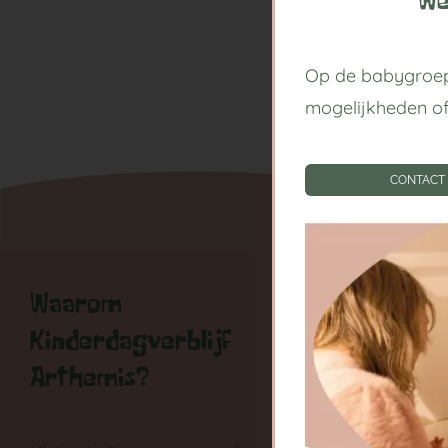
We
Op de babygroep
mogelijkheden o
CONTACT
Waarom
Handige
Kinderdagverblijf
Kinderda
Arthemis?
Centrum
Babygroe