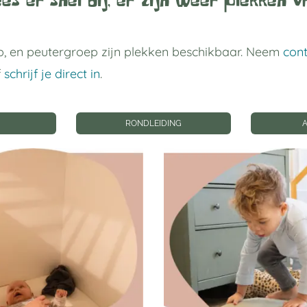
es er snel bij, er zijn weer plekken vr
, en peutergroep zijn plekken beschikbaar. Neem
con
f
schrijf je direct in
.
RONDLEIDING
 links
Privacy instellin
gverblijf Utrecht
Privacyinstellingen wij
Geschiedenis
privacyinstellingen
p