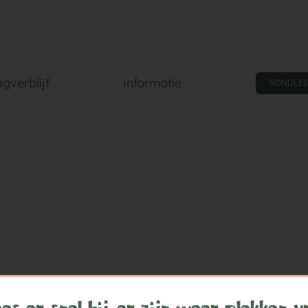
gverblijf
Informatie
RONDLEI