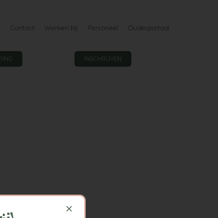
Contact
Werken bij
Personeel
Ouderportaal
DING
INSCHRIJVEN