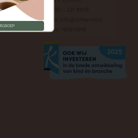
Tel: 030 – 221 8958
ken
E-mail:
info@arthemis.nl
ERGROEP
LRK nr: 189511898