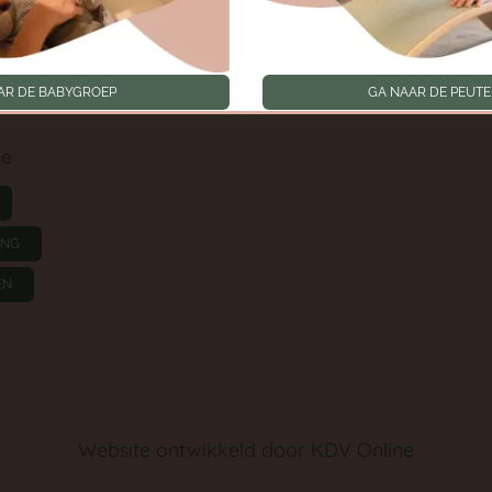
Toestemmingen intrek
oep
AR DE BABYGROEP
GA NAAR DE PEUT
ie
ING
EN
Website ontwikkeld door
KDV Online