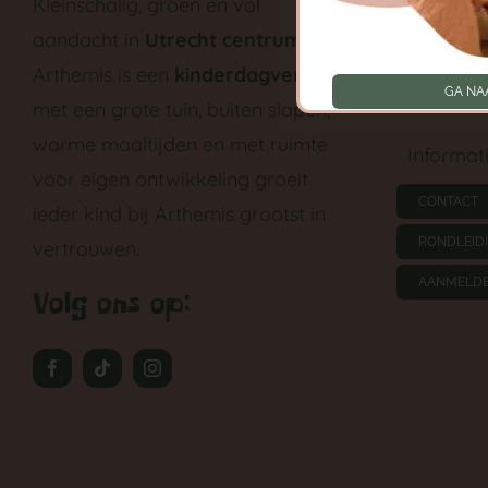
Kleinschalig, groen en vol
aandacht in
Utrecht centrum
.
Peutergr
Arthemis is een
kinderdagverblijf
GA NA
Tarieven
met een grote tuin, buiten slapen,
warme maaltijden en met ruimte
Informat
voor eigen ontwikkeling groeit
CONTACT
ieder kind bij Arthemis grootst in
RONDLEID
vertrouwen.
AANMELD
Volg ons op: