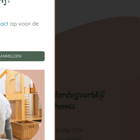
ij!
tact
op voor de
AANMELDEN
gen
Kinderdagverblijf
Arthemis
zigen
Springweg 102e
3511 VV Utrecht