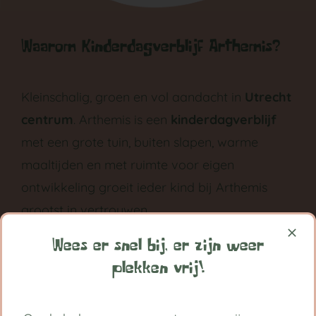
Waarom Kinderdagverblijf Arthemis?
Kleinschalig, groen en vol aandacht in
Utrecht
centrum
. Arthemis is een
kinderdagverblijf
met een grote tuin, buiten slapen, warme
maaltijden en met ruimte voor eigen
ontwikkeling groeit ieder kind bij Arthemis
grootst in vertrouwen.
Volg ons op:
Wees er snel bij, er zijn weer
plekken vrij!