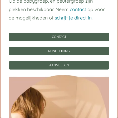
Op de babygroep, en peutergroep zijn
Handige links
plekken beschikbaar. Neem
contact
op voor
Kinderdagverblijf Utrecht Centrum
de mogelijkheden of
schrijf je direct in
.
Babygroep
CONTACT
Peutergroep
RONDLEIDING
Tarieven
AANMELDEN
Informatie
CONTACT
RONDLEIDING
AANMELDEN
Privacy instellingen