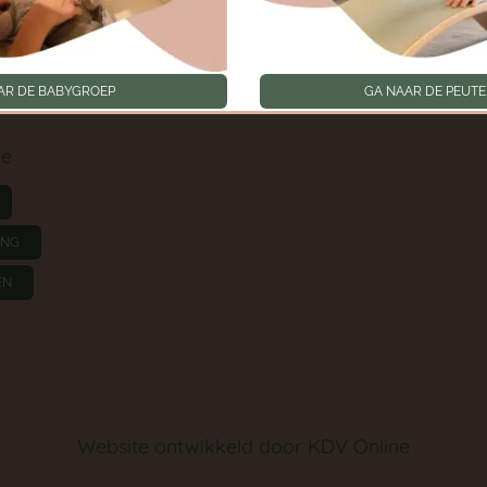
Toestemmingen intrek
oep
AR DE BABYGROEP
GA NAAR DE PEUT
ie
ING
EN
Website ontwikkeld door
KDV Online