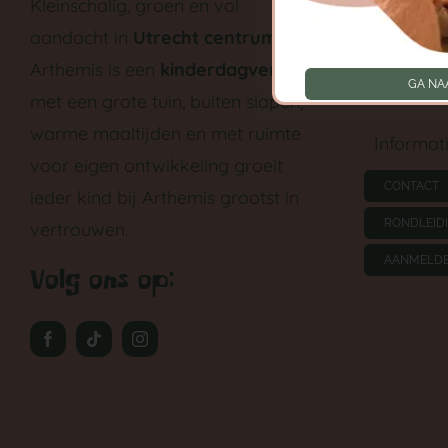
Kleinschalig, groen en vol
aandacht in
Utrecht centrum
.
Peutergr
Arthemis is een
kinderdagverblijf
GA NA
Tarieven
met een grote tuin, buiten slapen,
warme maaltijden en met ruimte
Informat
voor eigen ontwikkeling groeit
CONTACT
ieder kind bij Arthemis grootst in
RONDLEID
vertrouwen.
AANMELD
Volg ons op: