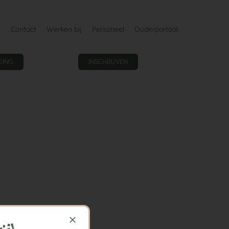
Contact
Werken bij
Personeel
Ouderportaal
DING
INSCHRIJVEN