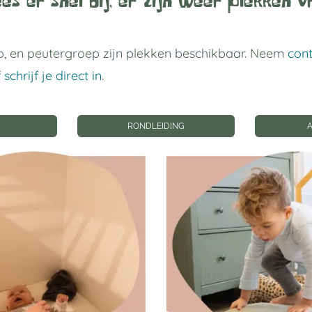
es er snel bij, er zijn weer plekken vr
, en peutergroep zijn plekken beschikbaar. Neem
con
f
schrijf je direct in
.
RONDLEIDING
 links
Privacy instellin
gverblijf Utrecht
Privacyinstellingen wij
Geschiedenis
privacyinstellingen
p