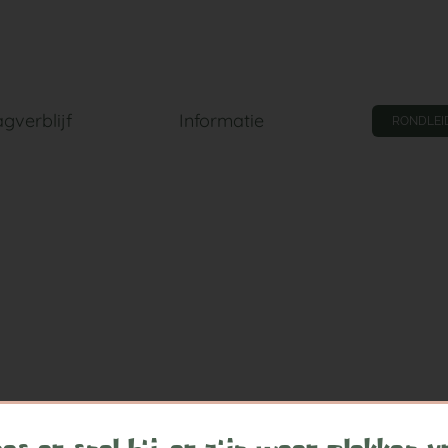
gverblijf
Informatie
RONDLEI