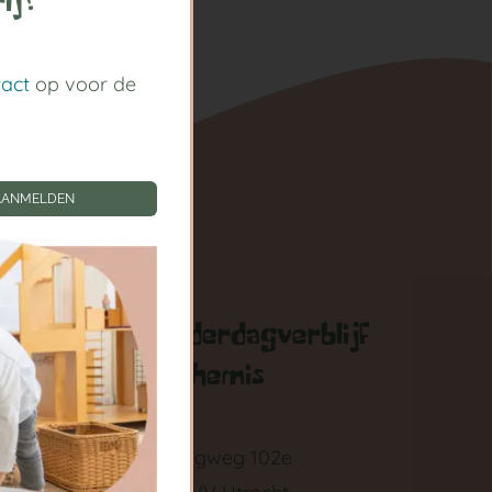
ij!
tact
op voor de
AANMELDEN
gen
Kinderdagverblijf
Arthemis
zigen
Springweg 102e