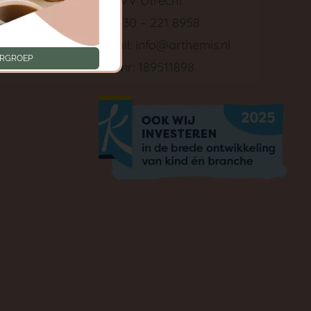
3511 VV Utrecht
Tel: 030 – 221 8958
ken
E-mail:
info@arthemis.nl
ERGROEP
LRK nr: 189511898