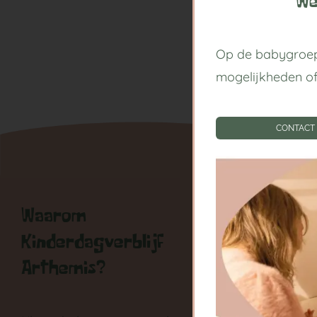
We
Op de babygroep
mogelijkheden o
CONTACT
Waarom
Handige
Kinderdagverblijf
Kinderda
Arthemis?
Centrum
Babygroe