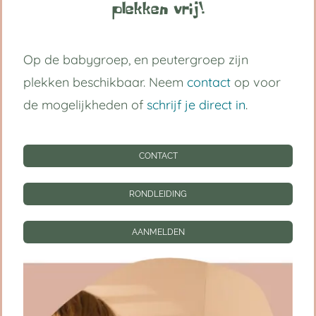
grootst in vertrouwen.
plekken vrij!
Volg ons op:
Op de babygroep, en peutergroep zijn
plekken beschikbaar. Neem
contact
op voor
de mogelijkheden of
schrijf je direct in
.
Handige links
CONTACT
Kinderdagverblijf Utrecht Centrum
Babygroep
RONDLEIDING
Peutergroep
AANMELDEN
Tarieven
Informatie