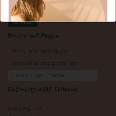
CONTACT
RONDLEIDING
AANMELDEN
Privacy instellingen
Privacyinstellingen wijzigen
Geschiedenis privacyinstellingen
GA NAAR DE BABYGROEP
Toestemmingen intrekken
Kinderdagverblijf Arthemis
Springweg 102e