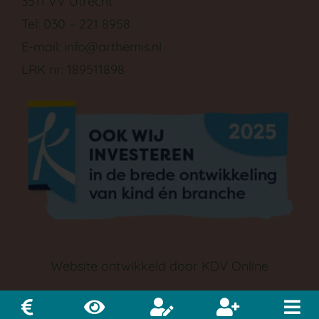
3511 VV Utrecht
Tel: 030 – 221 8958
E-mail:
info@arthemis.nl
LRK nr: 189511898
GA NAAR DE PEUTERGROEP
Website ontwikkeld door
KDV Online