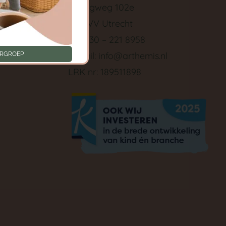
Springweg 102e
3511 VV Utrecht
Tel: 030 – 221 8958
ken
E-mail:
info@arthemis.nl
ERGROEP
LRK nr: 189511898