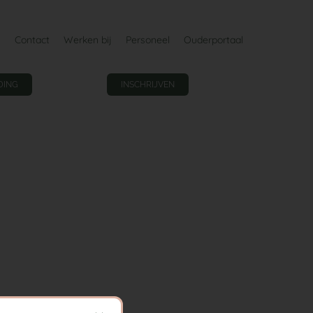
Contact
Werken bij
Personeel
Ouderportaal
DING
INSCHRIJVEN