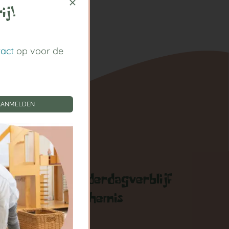
ij!
tact
op voor de
AANMELDEN
gen
Kinderdagverblijf
Arthemis
zigen