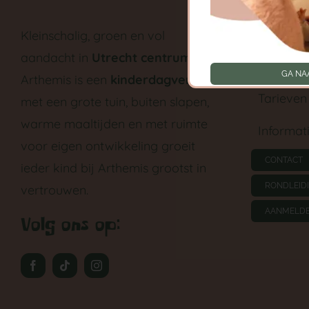
Babygroe
Kleinschalig, groen en vol
aandacht in
Utrecht centrum
.
Peutergr
GA NA
Arthemis is een
kinderdagverblijf
Tarieven
met een grote tuin, buiten slapen,
warme maaltijden en met ruimte
Informat
voor eigen ontwikkeling groeit
CONTACT
ieder kind bij Arthemis grootst in
RONDLEID
vertrouwen.
AANMELD
Volg ons op: