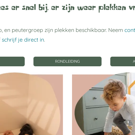
es er snel bij, er zijn weer plekken vr
, en peutergroep zijn plekken beschikbaar. Neem
con
f
schrijf je direct in
.
RONDLEIDING
 links
Privacy instellin
gverblijf Utrecht
Privacyinstellingen wij