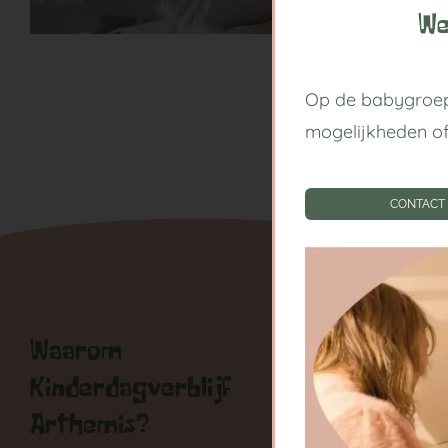
We
Op de babygroep
mogelijkheden o
CONTACT
Waarom
Handige
Kinderdagverblijf
Kinderda
Arthemis?
Centrum