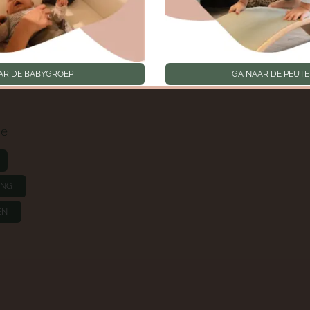
Geschiedenis
privacyinstellingen
p
Toestemmingen intrek
oep
AR DE BABYGROEP
GA NAAR DE PEUT
ie
ING
EN