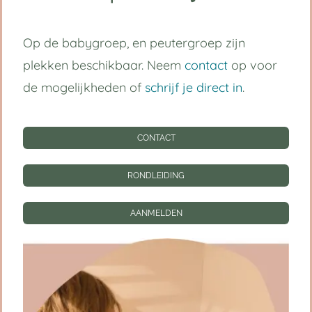
Volg ons op:
Op de babygroep, en peutergroep zijn
plekken beschikbaar. Neem
contact
op voor
Handige links
de mogelijkheden of
schrijf je direct in
.
Kinderdagverblijf Utrecht Centrum
CONTACT
Babygroep
RONDLEIDING
Peutergroep
AANMELDEN
Tarieven
Informatie
CONTACT