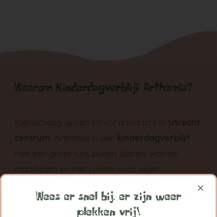
Waarom Kinderdagverblijf Arthemis?
Kleinschalig, groen en vol aandacht in
Utrecht
centrum
. Arthemis is een
kinderdagverblijf
met een grote tuin, buiten slapen, warme
maaltijden en met ruimte voor eigen
ontwikkeling groeit ieder kind bij Arthemis
Wees er snel bij, er zijn weer
grootst in vertrouwen.
plekken vrij!