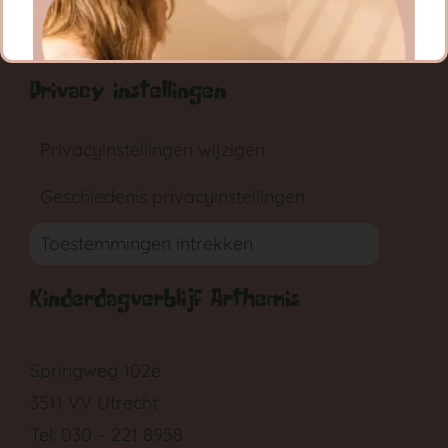
RONDLEIDING
AANMELDEN
Privacy instellingen
Privacyinstellingen wijzigen
Geschiedenis privacyinstellingen
GA NAAR DE BABYGROEP
Toestemmingen intrekken
Kinderdagverblijf Arthemis
Springweg 102e
3511 VV Utrecht
Tel: 030 – 221 8958