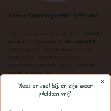
Waarom Kinderdagverblijf Arthemis?
Kleinschalig, groen en vol aandacht in
Utrecht
centrum
. Arthemis is een
kinderdagverblijf
met een grote tuin, buiten slapen, warme
maaltijden en met ruimte voor eigen
ontwikkeling groeit ieder kind bij Arthemis
grootst in vertrouwen.
Volg ons op:
Wees er snel bij, er zijn weer
plekken vrij!