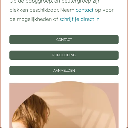
Op de babygroep, en peutergroep zijn
Handige links
plekken beschikbaar. Neem
contact
op voor
Kinderdagverblijf Utrecht Centrum
de mogelijkheden of
schrijf je direct in
.
Babygroep
CONTACT
Peutergroep
RONDLEIDING
Tarieven
AANMELDEN
Informatie
CONTACT
RONDLEIDING
AANMELDEN
Privacy instellingen