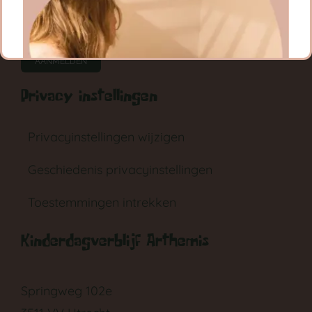
CONTACT
RONDLEIDING
AANMELDEN
Privacy instellingen
Privacyinstellingen wijzigen
Geschiedenis privacyinstellingen
GA NAAR DE BABYGROEP
Toestemmingen intrekken
Kinderdagverblijf Arthemis
Springweg 102e