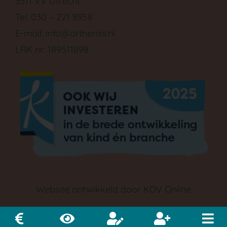
3511 VV Utrecht
Tel: 030 – 221 8958
E-mail:
info@arthemis.nl
LRK nr: 189511898
GA NAAR DE PEUTERGROEP
Website ontwikkeld door
KDV Online