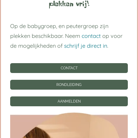
grootst in vertrouwen.
plekken vrij!
Volg ons op:
Op de babygroep, en peutergroep zijn
plekken beschikbaar. Neem
contact
op voor
de mogelijkheden of
schrijf je direct in
.
Handige links
CONTACT
Kinderdagverblijf Utrecht Centrum
Babygroep
RONDLEIDING
Peutergroep
AANMELDEN
Tarieven
Informatie