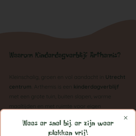
Waarom Kinderdagverblijf Arthemis?
Kleinschalig, groen en vol aandacht in
Utrecht
centrum
. Arthemis is een
kinderdagverblijf
met een grote tuin, buiten slapen, warme
maaltijden en met ruimte voor eigen
ontwikkeling groeit ieder kind bij Arthemis
Wees er snel bij, er zijn weer
grootst in vertrouwen.
plekken vrij!