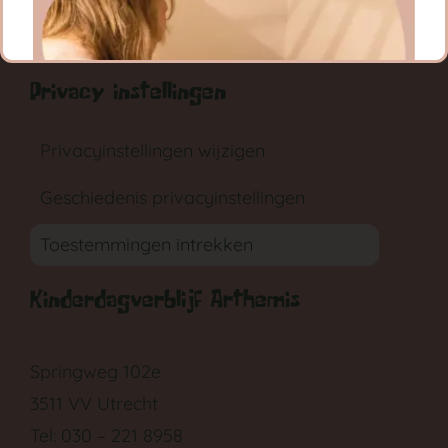
RONDLEIDING
AANMELDEN
Privacy instellingen
Privacyinstellingen wijzigen
Geschiedenis privacyinstellingen
GA NAAR DE BABYGROEP
Toestemmingen intrekken
Kinderdagverblijf Arthemis
Springweg 102e
3511 VV Utrecht
Tel: 030 – 221 8958