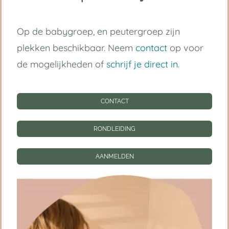
Volg ons op:
Op de babygroep, en peutergroep zijn
plekken beschikbaar. Neem
contact
op voor
Handige links
de mogelijkheden of
schrijf je direct in
.
Kinderdagverblijf Utrecht Centrum
CONTACT
Babygroep
RONDLEIDING
Peutergroep
AANMELDEN
Tarieven
Informatie
CONTACT