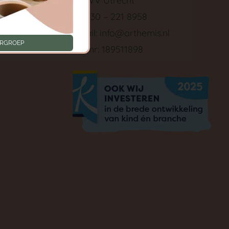
3511 VV Utrecht
Tel: 030 – 221 8958
ken
E-mail:
info@arthemis.nl
ERGROEP
LRK nr: 189511898