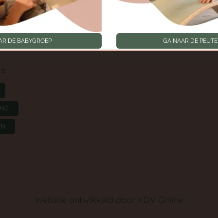
Toestemmingen intrek
oep
AR DE BABYGROEP
GA NAAR DE PEUT
ie
ING
EN
Website ontwikkeld door
KDV Online