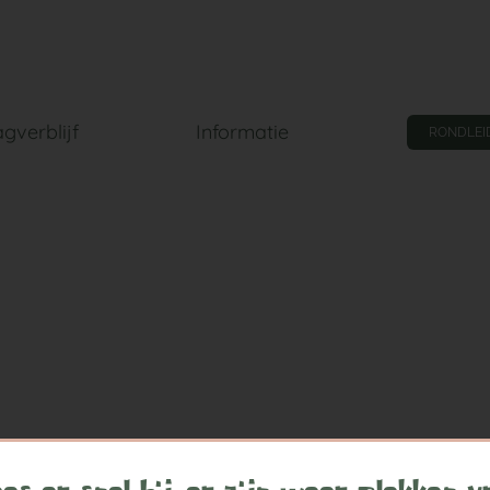
gverblijf
Informatie
RONDLEI