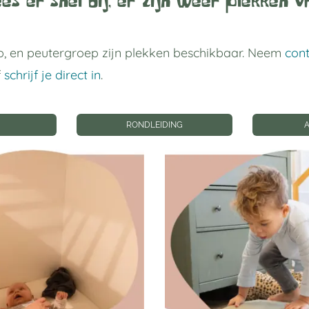
es er snel bij, er zijn weer plekken vr
, en peutergroep zijn plekken beschikbaar. Neem
con
f
schrijf je direct in
.
RONDLEIDING
 links
Privacy instellin
gverblijf Utrecht
Privacyinstellingen wij
Geschiedenis
privacyinstellingen
p