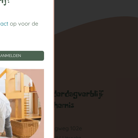
ij!
tact
op voor de
AANMELDEN
gen
Kinderdagverblijf
Arthemis
zigen
Springweg 102e