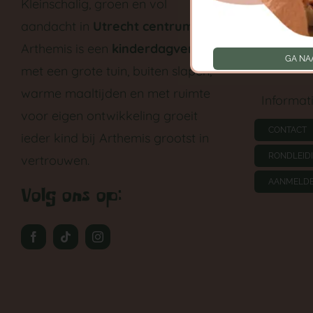
Kleinschalig, groen en vol
aandacht in
Utrecht centrum
.
Peutergr
Arthemis is een
kinderdagverblijf
GA NA
Tarieven
met een grote tuin, buiten slapen,
warme maaltijden en met ruimte
Informat
voor eigen ontwikkeling groeit
CONTACT
ieder kind bij Arthemis grootst in
RONDLEID
vertrouwen.
AANMELD
Volg ons op: