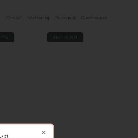
Contact
Werken bij
Personeel
Ouderportaal
DING
INSCHRIJVEN