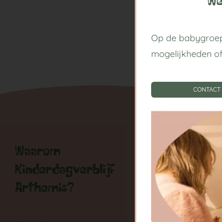
We
Op de babygroep
mogelijkheden o
CONTACT
Waarom
Handige
Kinderdagverblijf
Kinderda
Arthemis?
Centrum
Babygroe