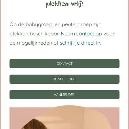
grootst in vertrouwen.
plekken vrij!
Volg ons op:
Op de babygroep, en peutergroep zijn
plekken beschikbaar. Neem
contact
op voor
de mogelijkheden of
schrijf je direct in
.
Handige links
CONTACT
Kinderdagverblijf Utrecht Centrum
Babygroep
RONDLEIDING
Peutergroep
AANMELDEN
Tarieven
Informatie