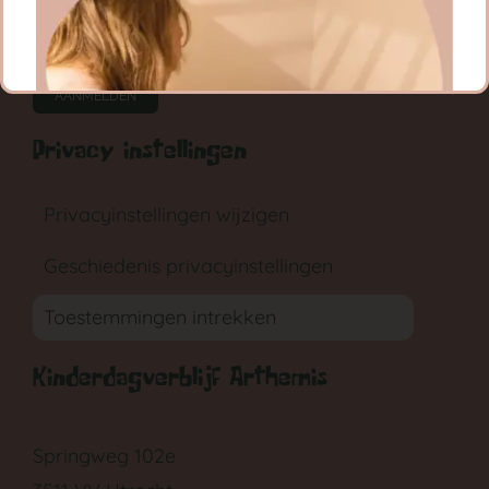
CONTACT
RONDLEIDING
AANMELDEN
Privacy instellingen
Privacyinstellingen wijzigen
Geschiedenis privacyinstellingen
GA NAAR DE BABYGROEP
Toestemmingen intrekken
Kinderdagverblijf Arthemis
Springweg 102e