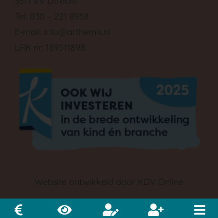
3511 VV Utrecht
Tel: 030 – 221 8958
E-mail:
info@arthemis.nl
LRK nr: 189511898
GA NAAR DE PEUTERGROEP
Website ontwikkeld door
KDV Online