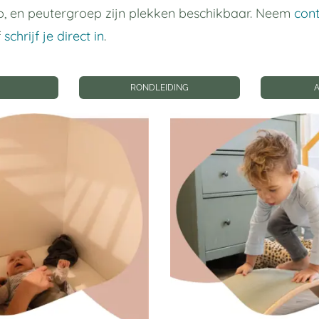
, en peutergroep zijn plekken beschikbaar. Neem
con
f
schrijf je direct in
.
RONDLEIDING
 links
Privacy instellin
gverblijf Utrecht
Privacyinstellingen wij
Geschiedenis
privacyinstellingen
p
Toestemmingen intrek
oep