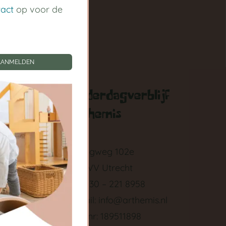
tact
op voor de
AANMELDEN
gen
Kinderdagverblijf
Arthemis
zigen
Springweg 102e
3511 VV Utrecht
Tel: 030 – 221 8958
ken
E-mail:
info@arthemis.nl
LRK nr: 189511898