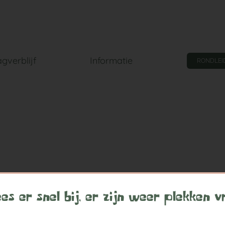
gverblijf
Informatie
RONDLEI
es er snel bij, er zijn weer plekken vr