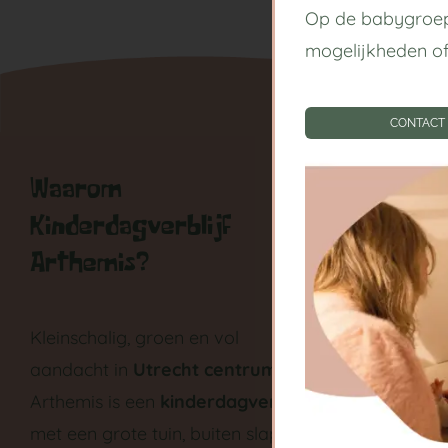
Op de babygroep
mogelijkheden o
CONTACT
Waarom
Handige
Kinderdagverblijf
Kinderda
Arthemis?
Centrum
Babygroe
Kleinschalig, groen en vol
aandacht in
Utrecht centrum
.
Peutergr
Arthemis is een
kinderdagverblijf
Tarieven
met een grote tuin, buiten slapen,