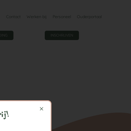
Contact
Werken bij
Personeel
Ouderportaal
DING
INSCHRIJVEN
ij!