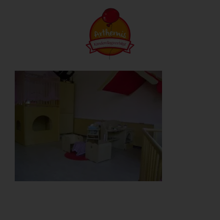
Ga
naar
inhoud