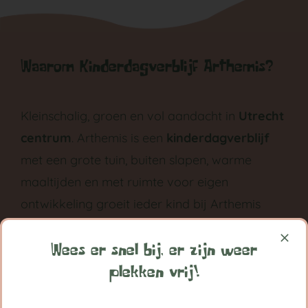
Waarom Kinderdagverblijf Arthemis?
Kleinschalig, groen en vol aandacht in
Utrecht
centrum
. Arthemis is een
kinderdagverblijf
met een grote tuin, buiten slapen, warme
maaltijden en met ruimte voor eigen
ontwikkeling groeit ieder kind bij Arthemis
grootst in vertrouwen.
Wees er snel bij, er zijn weer
Volg ons op:
plekken vrij!