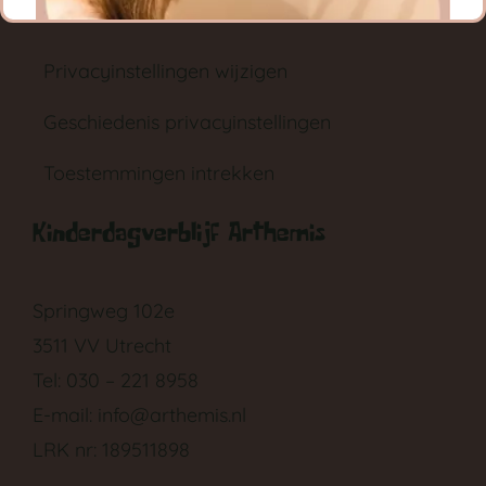
Privacy instellingen
Privacyinstellingen wijzigen
Geschiedenis privacyinstellingen
Toestemmingen intrekken
GA NAAR DE BABYGROEP
Kinderdagverblijf Arthemis
Springweg 102e
3511 VV Utrecht
Tel: 030 – 221 8958
E-mail:
info@arthemis.nl
LRK nr: 189511898