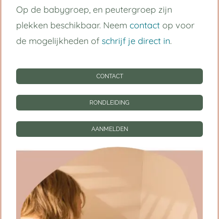
Op de babygroep, en peutergroep zijn
Handige links
plekken beschikbaar. Neem
contact
op voor
de mogelijkheden of
schrijf je direct in
.
Kinderdagverblijf Utrecht Centrum
Babygroep
CONTACT
Peutergroep
RONDLEIDING
Tarieven
AANMELDEN
Informatie
CONTACT
RONDLEIDING
AANMELDEN