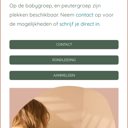
Op de babygroep, en peutergroep zijn
Handige links
plekken beschikbaar. Neem
contact
op voor
de mogelijkheden of
schrijf je direct in
.
Kinderdagverblijf Utrecht Centrum
Babygroep
CONTACT
Peutergroep
RONDLEIDING
Tarieven
AANMELDEN
Informatie
CONTACT
RONDLEIDING
AANMELDEN