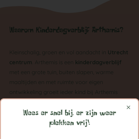
Waarom Kinderdagverblijf Arthemis?
Kleinschalig, groen en vol aandacht in
Utrecht
centrum
. Arthemis is een
kinderdagverblijf
met een grote tuin, buiten slapen, warme
maaltijden en met ruimte voor eigen
ontwikkeling groeit ieder kind bij Arthemis
grootst in vertrouwen.
Wees er snel bij, er zijn weer
Volg ons op:
plekken vrij!