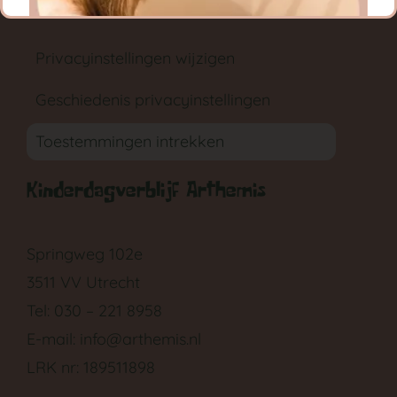
Privacy instellingen
Privacyinstellingen wijzigen
Geschiedenis privacyinstellingen
Toestemmingen intrekken
GA NAAR DE BABYGROEP
Kinderdagverblijf Arthemis
Springweg 102e
3511 VV Utrecht
Tel: 030 – 221 8958
E-mail:
info@arthemis.nl
LRK nr: 189511898