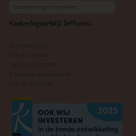
Toestemmingen intrekken
Kinderdagverblijf Arthemis
GA NAAR DE BABYGROEP
Springweg 102e
3511 VV Utrecht
Tel: 030 – 221 8958
E-mail:
info@arthemis.nl
LRK nr: 189511898