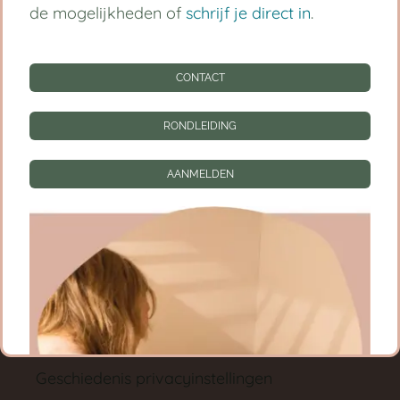
Babygroep
de mogelijkheden of
schrijf je direct in
.
Peutergroep
CONTACT
Tarieven
RONDLEIDING
Informatie
CONTACT
AANMELDEN
RONDLEIDING
AANMELDEN
Privacy instellingen
Privacyinstellingen wijzigen
Geschiedenis privacyinstellingen