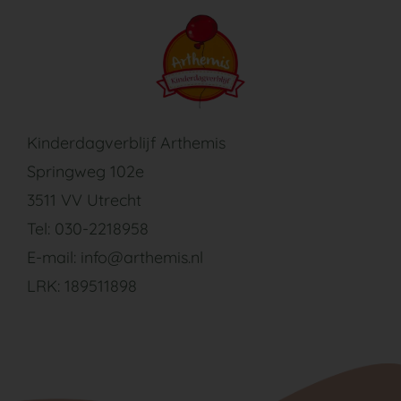
Ga
naar
inhoud
Kinderdagverblijf Arthemis
Springweg 102e
3511 VV Utrecht
Tel: 030-2218958
E-mail: info@arthemis.nl
LRK: 189511898