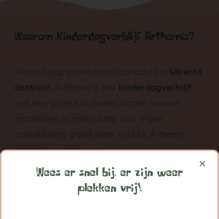
Waarom Kinderdagverblijf Arthemis?
Kleinschalig, groen en vol aandacht in
Utrecht
centrum
. Arthemis is een
kinderdagverblijf
met een grote tuin, buiten slapen, warme
maaltijden en met ruimte voor eigen
ontwikkeling groeit ieder kind bij Arthemis
grootst in vertrouwen.
Wees er snel bij, er zijn weer
Volg ons op:
plekken vrij!