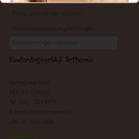
Privacyinstellingen wijzigen
Geschiedenis privacyinstellingen
Toestemmingen intrekken
GA NAAR DE BABYGROEP
Kinderdagverblijf Arthemis
Springweg 102e
3511 VV Utrecht
Tel: 030 – 221 8958
E-mail:
info@arthemis.nl
LRK nr: 189511898