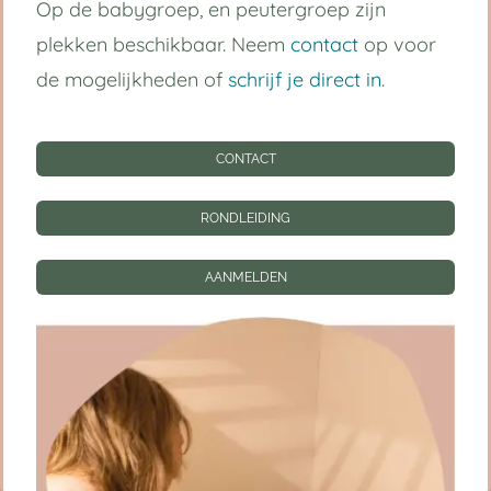
Op de babygroep, en peutergroep zijn
Handige links
plekken beschikbaar. Neem
contact
op voor
de mogelijkheden of
schrijf je direct in
.
Kinderdagverblijf Utrecht Centrum
Babygroep
CONTACT
Peutergroep
RONDLEIDING
Tarieven
AANMELDEN
Informatie
CONTACT
RONDLEIDING
AANMELDEN
Privacy instellingen